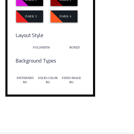
DARK 3
DARK 4
Layout Style
FULLWIDTH
BOXED
Background Types
PATTERNED
SOLID COLOR
FIXED IMAGE
BG
BG
BG